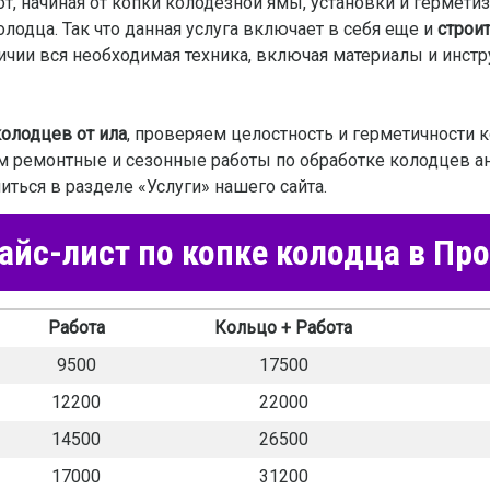
 начиная от копки колодезной ямы, установки и герметиз
одца. Так что данная услуга включает в себя еще и
строи
личии вся необходимая техника, включая материалы и инс
колодцев от ила
, проверяем целостность и герметичности 
м ремонтные и сезонные работы по обработке колодцев а
ться в разделе «Услуги» нашего сайта.
йс-лист по копке колодца в Пр
Работа
Кольцо + Работа
9500
17500
12200
22000
14500
26500
17000
31200