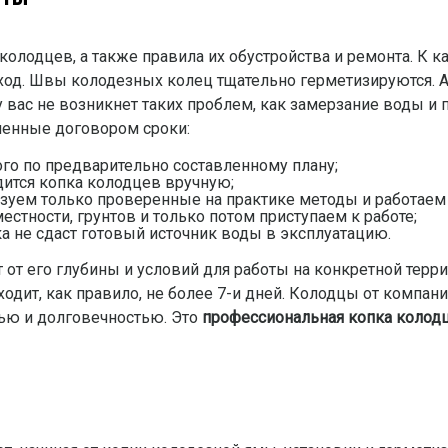
колодцев, а также правила их обустройства и ремонта. К 
д. Швы колодезных колец тщательно герметизируются. А
 вас не возникнет таких проблем, как замерзание воды и 
вленные договором сроки:
го по предварительно составленному плану;
дится копка колодцев вручную;
зуем только проверенные на практике методы и работаем 
естности, грунтов и только потом приступаем к работе;
ка не сдаст готовый источник воды в эксплуатацию.
 от его глубины и условий для работы на конкретной терр
ходит, как правило, не более 7-и дней. Колодцы от компа
ью и долговечностью. Это
профессиональная копка колод