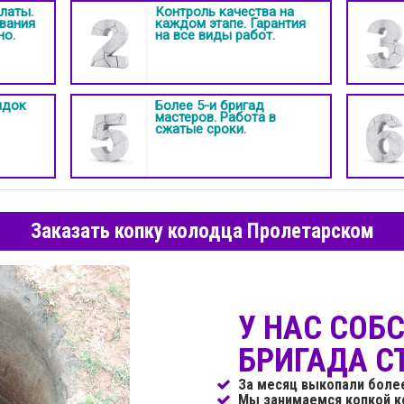
латы.
Контроль качества на
вания
каждом этапе. Гарантия
но.
на все виды работ.
идок
Более 5-и бригад
мастеров. Работа в
сжатые сроки.
Заказать копку колодца Пролетарском
У НАС СОБ
БРИГАДА С
За месяц выкопали боле
Мы занимаемся копкой к