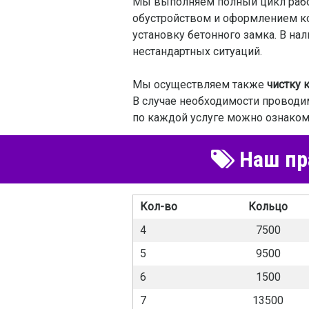
Мы выполняем полный цикл работ,
обустройством и оформлением кол
установку бетонного замка. В на
нестандартных ситуаций.
Мы осуществляем также
чистку 
В случае необходимости проводи
по каждой услуге можно ознакоми
Наш пра
Кол-во
Кольцо
4
7500
5
9500
6
1500
7
13500