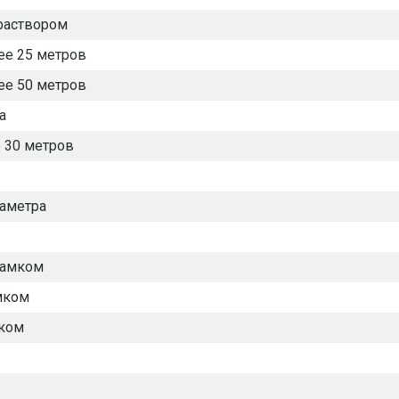
раствором
ее 25 метров
ее 50 метров
а
е 30 метров
иаметра
замком
мком
ком