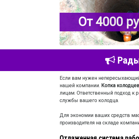
От 4000 р
Рады 
Если вам нужен непересыхающий 
нашей компании.
Копка колодцев
лицам. Ответственный подход к р
службы вашего колодца.
Для экономии ваших средств мас
производителя на складе компан
Отлаженная система раб