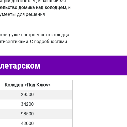
ации дна и колец и заканчивая
тельство домика над колодцем
, и
трументы для решения
колец уже построенного колодца.
нтисептиками. С подробностями
олетарском
Колодец «Под Ключ»
29500
34200
98500
43000